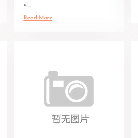
可...
Read More